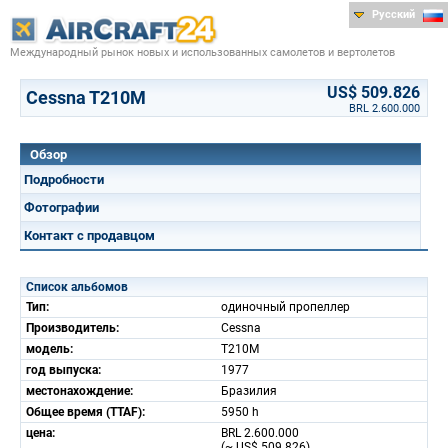
Русский
Международный рынок новых и использованных самолетов и вертолетов
US$ 509.826
Cessna T210M
BRL 2.600.000
Обзор
Подробности
Фотографии
Контакт с продавцом
Список альбомов
Тип:
одиночный пропеллер
Производитель:
Cessna
модель:
T210M
год выпуска:
1977
местонахождение:
Бразилия
Общее время (TTAF):
5950 h
цена:
BRL 2.600.000
(~ US$ 509.826)