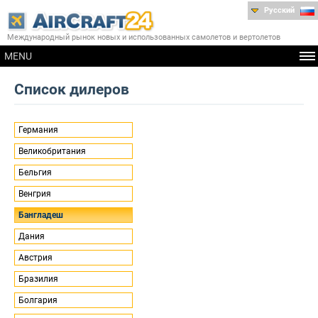
Русский
Международный рынок новых и использованных самолетов и вертолетов
MENU
Список дилеров
Германия
Великобритания
Бельгия
Венгрия
Бангладеш
Дания
Австрия
Бразилия
Болгария