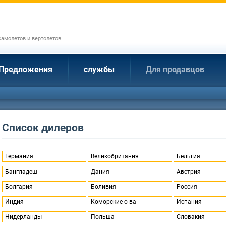
амолетов и вертолетов
Предложения
службы
Для продавцов
Список дилеров
Германия
Великобритания
Бельгия
Бангладеш
Дания
Австрия
Болгария
Боливия
Россия
Индия
Коморские о-ва
Испания
Нидерланды
Польша
Словакия