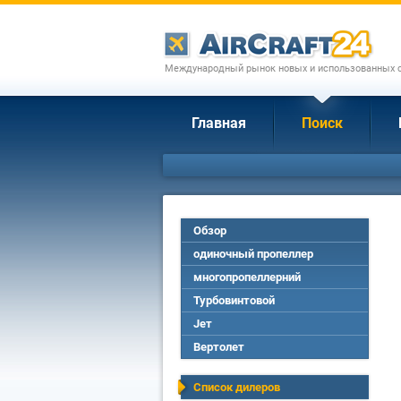
Международный рынок новых и использованных с
Главная
Поиск
Обзор
одиночный пропеллер
многопропеллерний
Турбовинтовой
Jет
Вертолет
Список дилеров