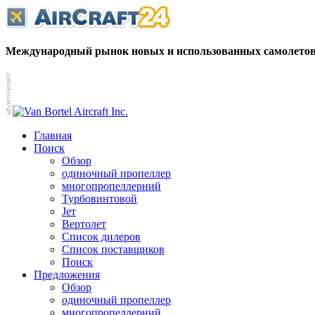
Международный рынок новых и использованных самолетов
Главная
Поиск
Обзор
одиночный пропеллер
многопропеллерний
Турбовинтовой
Jет
Вертолет
Список дилеров
Список поставщиков
Поиск
Предложения
Обзор
одиночный пропеллер
многопропеллерний