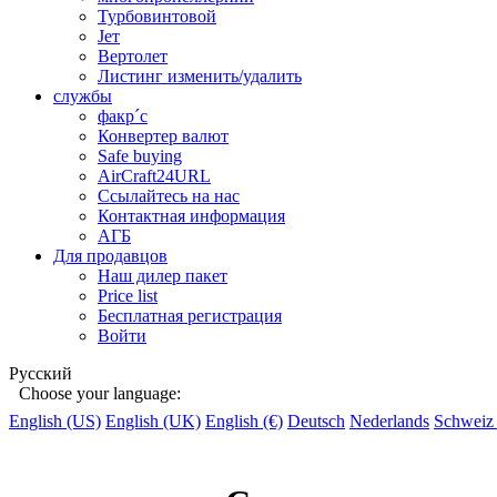
Турбовинтовой
Jет
Вертолет
Листинг изменить/удалить
службы
факр´c
Конвертер валют
Safe buying
AirCraft24URL
Ссылайтесь на нас
Контактная информация
АГБ
Для продавцов
Наш дилер пакет
Price list
Бесплатная регистрация
Войти
Русский
Choose your language:
English (US)
English (UK)
English (€)
Deutsch
Nederlands
Schweiz