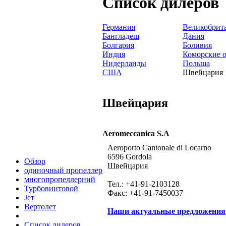
Список дилеров
Германия
Великобрит
Бангладеш
Дания
Болгария
Боливия
Индия
Коморские о
Нидерланды
Польша
США
Швейцария
Швейцария
Aeromeccanica S.A
Aeroporto Cantonale di Locarno
6596 Gordola
Обзор
Швейцария
одиночный пропеллер
многопропеллерний
Тел.: +41-91-2103128
Турбовинтовой
Факс: +41-91-7450037
Jет
Вертолет
Наши актуальные предложения
Список дилеров