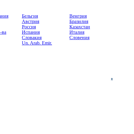
ания
Бельгия
Венгрия
Австрия
Бразилия
Россия
Казахстан
-ва
Испания
Италия
Словакия
Словения
Un. Arab. Emir.