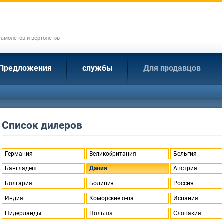
амолетов и вертолетов
Предложения
службы
Для продавцов
Список дилеров
Германия
Великобритания
Бельгия
Бангладеш
Дания
Австрия
Болгария
Боливия
Россия
Индия
Коморские о-ва
Испания
Нидерланды
Польша
Словакия