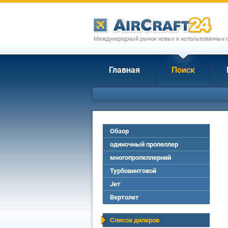
Международный рынок новых и использованных с
Главная
Поиск
Обзор
одиночный пропеллер
многопропеллерний
Турбовинтовой
Jет
Вертолет
Список дилеров