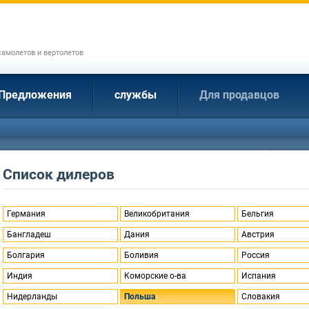
амолетов и вертолетов
Предложения
службы
Для продавцов
Список дилеров
Германия
Великобритания
Бельгия
Бангладеш
Дания
Австрия
Болгария
Боливия
Россия
Индия
Коморские о-ва
Испания
Нидерланды
Польша
Словакия