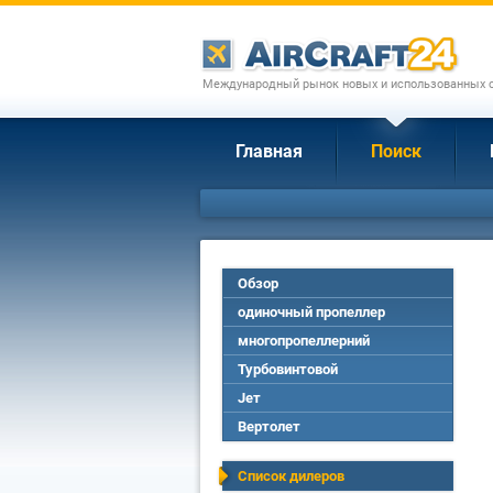
Международный рынок новых и использованных с
Главная
Поиск
Обзор
одиночный пропеллер
многопропеллерний
Турбовинтовой
Jет
Вертолет
Список дилеров