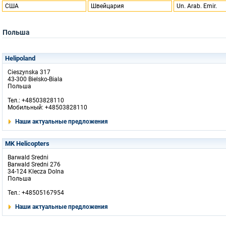
США
Швейцария
Un. Arab. Emir.
Польша
Helipoland
Cieszynska 317
43-300 Bielsko-Biala
Польша
Тел.: +48503828110
Мобильный: +48503828110
Наши актуальные предложения
MK Helicopters
Barwald Sredni
Barwald Sredni 276
34-124 Klecza Dolna
Польша
Тел.: +48505167954
Наши актуальные предложения