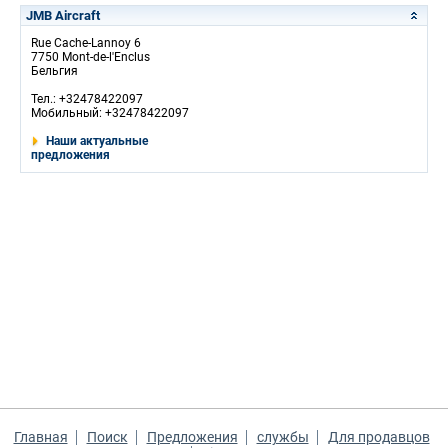
JMB Aircraft
Rue Cache-Lannoy 6
7750 Mont-de-l'Enclus
Бельгия
Тел.: +32478422097
Мобильный: +32478422097
Наши актуальные
предложения
Главная
Поиск
Предложения
службы
Для продавцов